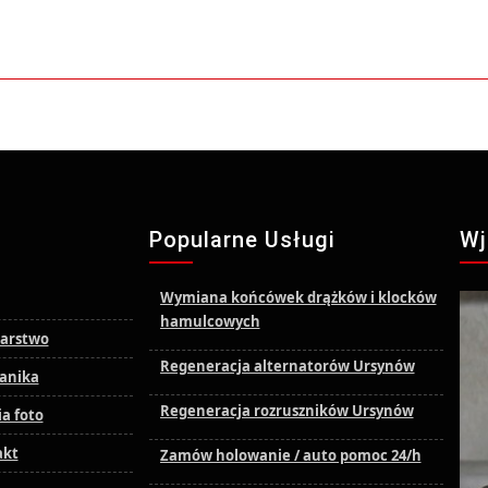
u
Popularne Usługi
Wj
Wymiana końcówek drążków i klocków
hamulcowych
arstwo
Regeneracja alternatorów Ursynów
anika
Regeneracja rozruszników Ursynów
ia foto
akt
Zamów holowanie / auto pomoc 24/h