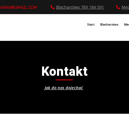
Blacharstwo 789 184 591
Mec
wawa@gmail.com
Start
Blacharstwo
Me
Kontakt
Jak do nas dojechać