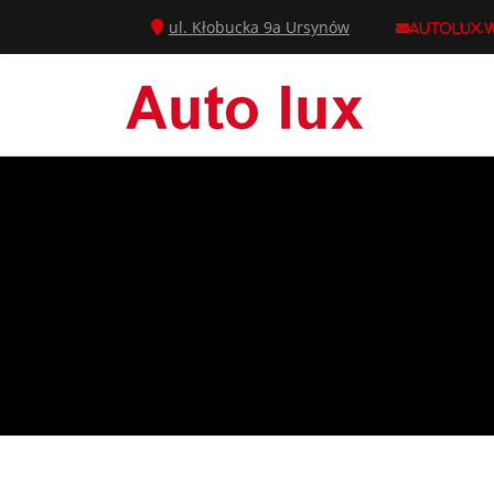
ul. Kłobucka 9a Ursynów
autolux.