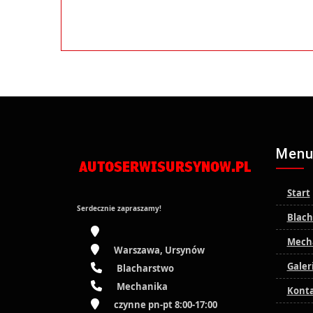
Men
Start
Serdecznie zapraszamy!
Blach
Mech
Warszawa, Ursynów
Galer
Blacharstwo
Mechanika
Kont
czynne pn-pt 8:00-17:00