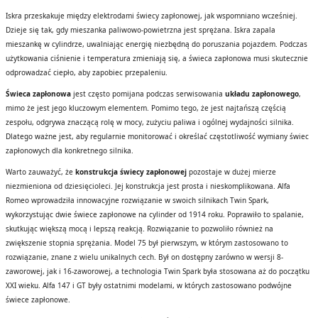
Iskra przeskakuje między elektrodami świecy zapłonowej, jak wspomniano wcześniej.
Dzieje się tak, gdy mieszanka paliwowo-powietrzna jest sprężana. Iskra zapala
mieszankę w cylindrze, uwalniając energię niezbędną do poruszania pojazdem. Podczas
użytkowania ciśnienie i temperatura zmieniają się, a świeca zapłonowa musi skutecznie
odprowadzać ciepło, aby zapobiec przepaleniu.
Świeca zapłonowa
jest często pomijana podczas serwisowania
układu zapłonowego
,
mimo że jest jego kluczowym elementem. Pomimo tego, że jest najtańszą częścią
zespołu, odgrywa znaczącą rolę w mocy, zużyciu paliwa i ogólnej wydajności silnika.
Dlatego ważne jest, aby regularnie monitorować i określać częstotliwość wymiany świec
zapłonowych dla konkretnego silnika.
Warto zauważyć, że
konstrukcja świecy zapłonowej
pozostaje w dużej mierze
niezmieniona od dziesięcioleci. Jej konstrukcja jest prosta i nieskomplikowana. Alfa
Romeo wprowadziła innowacyjne rozwiązanie w swoich silnikach Twin Spark,
wykorzystując dwie świece zapłonowe na cylinder od 1914 roku. Poprawiło to spalanie,
skutkując większą mocą i lepszą reakcją. Rozwiązanie to pozwoliło również na
zwiększenie stopnia sprężania. Model 75 był pierwszym, w którym zastosowano to
rozwiązanie, znane z wielu unikalnych cech. Był on dostępny zarówno w wersji 8-
zaworowej, jak i 16-zaworowej, a technologia Twin Spark była stosowana aż do początku
XXI wieku. Alfa 147 i GT były ostatnimi modelami, w których zastosowano podwójne
świece zapłonowe.