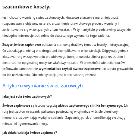
szacunkowe koszty.
Jeśli chodzi o wymianę świec zapłonowych, kluczowe znaczenie ma umiejętność
rozpoznawania objawów usterek, zrozumienie prawidłowego procesu wymiany i
zorientowanie się w związanych z tym kosztach. W tym artykule przedstawimy wszystkie
niezbędne informacje potrzebne do skutecznego wykonania tego zadania.
Zużyte świece zapłonowe
od dawna stanowią drażliwy temat w branży motoryzacyjnej.
Co zaskakujące, nie są one drogie ani skomplikowane w konstrukcji. Odgrywają jednak
kluczową rolę w zapewnieniu prawidłowego funkcjonowania silnika poprzez zapłon i
dostarczanie optymalnej mocy we właściwym czasie. W przeszłości wielu kierowców
próbowało samodzielnie
wymieniać lub czyścić świece zapłonowe
, co często prowadziło
do ich uszkodzenia. Obecnie sytuacja jest nieco bardziej złożona.
Artykuł o wymianie świec żarowcyh
Jaka jest rola świec zapłnowych?
Świece zapłonowe
są istotną częścią
układu zapłonowego silnika benzynowego
. Ich
rolą jest zapłon mieszanki paliwowo-powietrznej w cylindrze w ściśle określonym
momencie, zapewniając wydajne spalanie. Zapewniając iskrę, umożliwiają eksplozję
mieszanki i generowanie mocy.
Jak działa działaja świece zapłnowe?