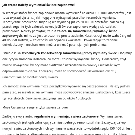
Jak często należy wymieniać świece zapłonowe?
W rzeczywistości świece zapłonowe można wymieniać co około 100 000 kilometrów. Jest
to zazwyczaj dystans, jaki mogą one wytrzymać przed koniecznością wymiany.
Teoretycznie producenci sugerują ich wymianę już co 30 000 kilometrów. Zaleca się
przestrzeganie tych zaleceń, nawet jeśli świece zapłonowe wydają się działać
prawidłowo. Należy pamiętać, że
nie zaleca się samodzielnej wymiany świec
zapłonowych
, mimo że jest to pozornie proste zadanie. Koszt usługi może wahać się od
40 do 250 złotych, w zależności od pojazdu i warsztatu. Powierzając to zadanie
doświadczonym mechanikom, można uniknąć potencjalnych problemów.
Istnieje kilka
szkodliwych konsekwencji samodzielnej próby wymiany świec
. Obejmują
one ryzyko złamania izolatora, co może utrudnić wykręcenie świecy. Dodatkowo, zbyt
mocne dokręcenie świecy może skutkować uszkodzeniem głowicy i niewłaściwym
odprowadzaniem ciepła. Co więcej, może to spowodować uszkodzenie gwintu,
uniemożliwiając montaż nowej świecy.
Ich samodzielna wymiana może początkowo wydawać się oszczędnością. Należy jednak
pamiętać, że niewłaściwa wymiana może spowodować znaczne uszkodzenia, kosztujące
tysiące złotych. Ceny świec zaczynają się od około 10 złotych.
Może Cię zainteresuje artykuł świece żarowe
Zadbaj o swoje auto,
regularnie wymieniając świece zapłonowe
! Wymiana świec
zapłonowych jest opłacalną opcją zamiast pełnego remontu silnika. Zazwyczaj zakup
nowych świec zapłonowych i ich wymiana w warsztacie to wydatek rzędu 150-400 zł. Jest
to znacznie tańsza alternatywa w porównaniu do gruntownego remontu silnika, który