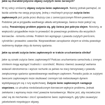
Jakie są charakterystyczne objawy zużytych świec żarowych?
W tej sekcji omówimy
objawy zużycia świec zapłonowych
. Należy jednak pamiętać, że
każda usterka ma swoją przyczynę. Jedną z możliwych przyczyn
zużycia świec
zapłonowych
jest jazda przez dłuższy czas z zanieczyszczonym filtrem powietrza.
Podobnie jak w przypadku wadliwego układu wtryskowego, świeca może pokryć się
sadzą.
Poważniejszy problem pojawia się, gdy świeca jest pokryta olejem
. Niestety, w
większości przypadków może to prowadzić do poważnego problemu dla wszystkich
kierowców - remontu silnika. Problem ten występuje z powodu zużytych pierścieni,
cylindrów i prowadnic zaworów. Nieprawidłowe zarządzanie olejem w silniku powoduje
nadmierny dopływ oleju do komory spalania.
Jakie są oznaki zużycia świec zapłonowych w trakcie uruchamiania silnika?
Jakie są oznaki zużycia świec zapłonowych? Podczas uruchamiania samochodu z zimnym
silnikiem mogą wystąpić trudności i szorstkość. Możesz również zauważyć wahania
wskazań obrotomierza i wyższe rachunki za paliwo na stacji benzynowej z powodu
zwiększonego spalania spowodowanego wadliwym zapłonem. Ponadto jazda ze zużytymi
świecami zapłonowymi może skutkować ciemnym lub niebieskawym dymem
wydobywającym się z rury wydechowej.
Zużycie świec zapłonowych następuje
stopniowo
, co utrudnia niedoświadczonym kierowcom wykrycie problemu. Jednak
zwlekanie z wymianą może mieć poważne konsekwencje. Ważne jest, aby niezwłocznie
udać się do mechanika i zlecić sprawdzenie świec zapłonowych, gdy tylko zauważysz
jakiekolwiek niepokojące objawy.