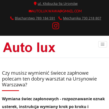
ul. Kłobucka 9a Ursynów
autolux.wawa@gmail.com
Blacharstwo 789 184 591
Mechanika 730 218 807
Czy musisz wymienić świece zapłnowe
polecam ten dobry warsztat na Ursynowie
Warszawa?
Wymiana świec zapłonowych - rozpoznawanie oznak
usterek, instrukcja wymiany krok po kroku i