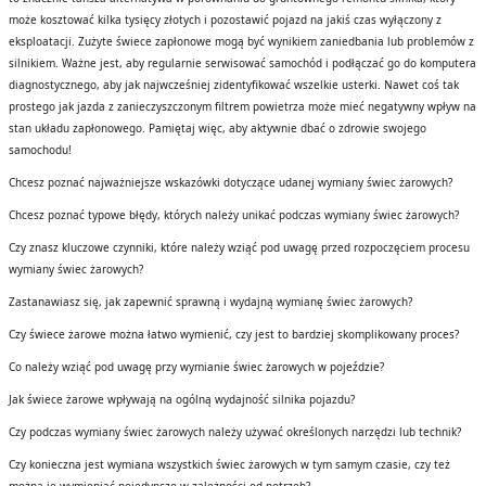
może kosztować kilka tysięcy złotych i pozostawić pojazd na jakiś czas wyłączony z
eksploatacji. Zużyte świece zapłonowe mogą być wynikiem zaniedbania lub problemów z
silnikiem. Ważne jest, aby regularnie serwisować samochód i podłączać go do komputera
diagnostycznego, aby jak najwcześniej zidentyfikować wszelkie usterki. Nawet coś tak
prostego jak jazda z zanieczyszczonym filtrem powietrza może mieć negatywny wpływ na
stan układu zapłonowego. Pamiętaj więc, aby aktywnie dbać o zdrowie swojego
samochodu!
Chcesz poznać najważniejsze wskazówki dotyczące udanej wymiany świec żarowych?
Chcesz poznać typowe błędy, których należy unikać podczas wymiany świec żarowych?
Czy znasz kluczowe czynniki, które należy wziąć pod uwagę przed rozpoczęciem procesu
wymiany świec żarowych?
Zastanawiasz się, jak zapewnić sprawną i wydajną wymianę świec żarowych?
Czy świece żarowe można łatwo wymienić, czy jest to bardziej skomplikowany proces?
Co należy wziąć pod uwagę przy wymianie świec żarowych w pojeździe?
Jak świece żarowe wpływają na ogólną wydajność silnika pojazdu?
Czy podczas wymiany świec żarowych należy używać określonych narzędzi lub technik?
Czy konieczna jest wymiana wszystkich świec żarowych w tym samym czasie, czy też