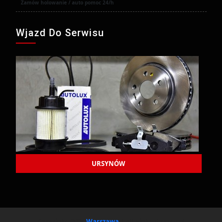
Zamów holowanie / auto pomoc 24/h
Wjazd Do Serwisu
URSYNÓW
Copyright 2024
Warszawa
| All Right Reserved