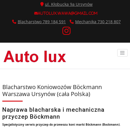
ul. Kłobucka 9a Ursynów
autolux.wawa@gmail.com
Blacharstwo 789 184 591
Mechanika 730 218 807
Blacharstwo Koniowozów Böckmann
Warszawa Ursynów (cała Polska)
Naprawa blacharska i mechaniczna
przyczep Böckmann
Specjalistyczny serwis przyczep do przewozu koni marki Böckmann (Bockmann).