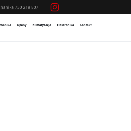
hanika 730 218 807
chanika
Opony
Klimatyzacja
Elektronika
Kontakt