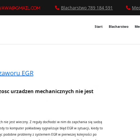
Blacharstwo 789 184 591
Mec
wawa@gmail.com
Start
Blacharstwo
Me
 zaworu EGR
szosc urzadzen mechanicznych nie jest
h nie jest wieczny. Z reguły dochodzi w nim do zapchania się sadzą
dy to komputer pokładowy sygnalizuje błąd EGR w sytuacji, kiedy to
ując podobne problemy z systemem EGR w pierwszej kolejności po