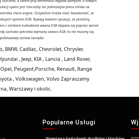
ię uszczelki, a zatem przy demontażu wypada pomyśleć o nowych.
cji spalin jest chociażby nie jednostajna praca silnika na
kontrolka check engine. Oczywiście trzeba mieć świadomość, że
funkcjach systemu EGR. Bywają bowiem sytuacje, że jesteśmy
m z silnikiem turbodiesla awaria EGR objawia się poprzez wzrost
edy zachodzi potrzeba wymiany zaworu EGR, to nie musimy się
y podstawowy zestaw narzędzi.
, BMW, Cadilac, Chevrolet, Chrysler,
yundai , Jeep, KIA , Lancia , Land Rover,
 Opel, Peugeot,Porsche, Renault, Range
 Toyota , Volkswagen, Volvo Zapraszamy
na, Warszawy i okolic.
u
Popularne Usługi
Wj
Wymiana końcówek drążków i klocków