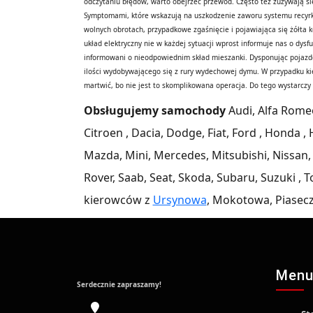
odczytaniu błędów, warto obejrzeć przewód. Często też zużywają s
Symptomami, które wskazują na uszkodzenie zaworu systemu recyrkula
wolnych obrotach, przypadkowe zgaśnięcie i pojawiająca się żółta 
układ elektryczny nie w każdej sytuacji wprost informuje nas o dys
informowani o nieodpowiednim skład mieszanki. Dysponując pojazde
ilości wydobywającego się z rury wydechowej dymu. W przypadku ki
martwić, bo nie jest to skomplikowana operacja. Do tego wystarcz
Obsługujemy samochody
Audi, Alfa Romeo
Citroen , Dacia, Dodge, Fiat, Ford , Honda , H
Mazda, Mini, Mercedes, Mitsubishi, Nissan,
Rover, Saab, Seat, Skoda, Subaru, Suzuki ,
kierowców z
Ursynowa
, Mokotowa, Piasecz
Men
Serdecznie zapraszamy!